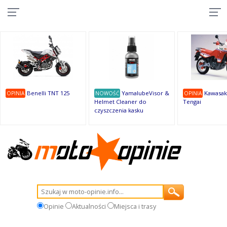
10
10
10
10
8
7
1
9
9
9
Benelli TNT 125
YamalubeVisor &
Kawasak
OPINIA
NOWOŚĆ
OPINIA
Helmet Cleaner do
Tengai
czyszczenia kasku
Opinie
Aktualności
Miejsca i trasy