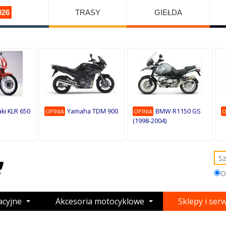
026
TRASY
GIEŁDA
ki KLR 650
Yamaha TDM 900
BMW R1150 GS
OPINIA
OPINIA
O
(1998-2004)
O
acyjne
Akcesoria motocyklowe
Sklepy i ser