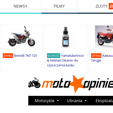
NEWSY
FILMY
ZLOTY
2
Benelli TNT 125
YamalubeVisor
Kawasa
OPINIA
NOWOŚĆ
OPINIA
& Helmet Cleaner do
Tengai
czyszczenia kasku
Motocykle
Ubrania
Eksploat