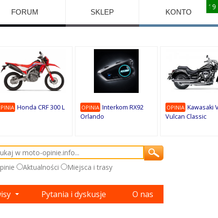
10
10
10
10
8
7
1
9
9
9
FORUM
SKLEP
KONTO
Honda CRF 300 L
Interkom RX92
Kawasaki 
PINIA
OPINIA
OPINIA
Orlando
Vulcan Classic
pinie
Aktualności
Miejsca i trasy
wisy
Pytania i dyskusje
O nas