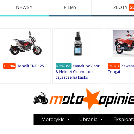
NEWSY
FILMY
ZLOTY
2
Benelli TNT 125
YamalubeVisor
Kawasa
OPINIA
NOWOŚĆ
OPINIA
& Helmet Cleaner do
Tengai
czyszczenia kasku
Motocykle
Ubrania
Eksploat