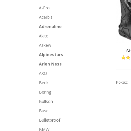
A-Pro
Acerbis
Adrenaline
Akito
Askew
St
Alpinestars
Arlen Ness
AXO
Pokaż:
Berik
Bering
Bullson
Buse
Bulletproof
BMW