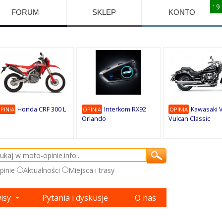
10
10
10
10
8
7
1
9
9
9
FORUM
SKLEP
KONTO
Honda CRF 300 L
Interkom RX92
Kawasaki 
PINIA
OPINIA
OPINIA
Orlando
Vulcan Classic
pinie
Aktualności
Miejsca i trasy
wisy
Pytania i dyskusje
O nas