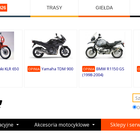
026
TRASY
GIEŁDA
ki KLR 650
Yamaha TDM 900
BMW R1150 GS
OPINIA
OPINIA
O
(1998-2004)
O
acyjne
Akcesoria motocyklowe
Sklepy i ser