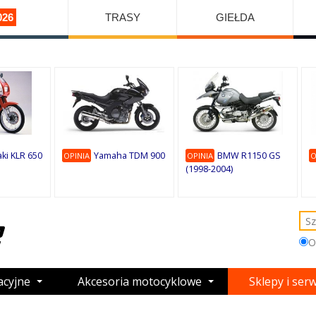
026
TRASY
GIEŁDA
ki KLR 650
Yamaha TDM 900
BMW R1150 GS
OPINIA
OPINIA
O
(1998-2004)
O
acyjne
Akcesoria motocyklowe
Sklepy i ser