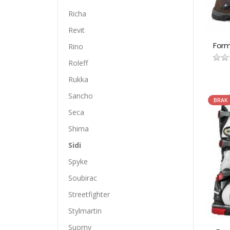
Richa
Revit
For
Rino
Roleff
Rukka
Sancho
BRAK
Seca
Shima
Sidi
Spyke
Soubirac
Streetfighter
Stylmartin
Suomy