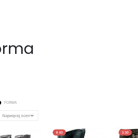
orma
FORMA
8.40
3.00