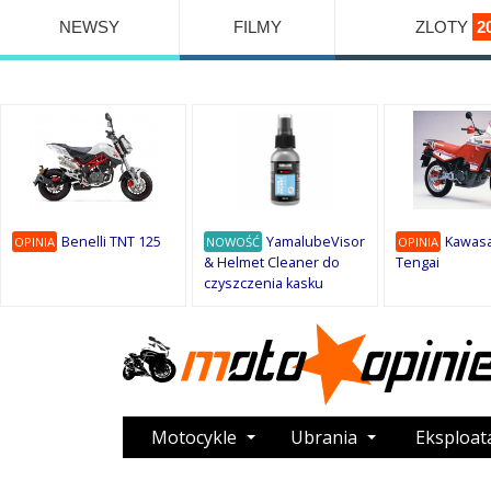
NEWSY
FILMY
ZLOTY
2
Benelli TNT 125
YamalubeVisor
Kawasa
OPINIA
NOWOŚĆ
OPINIA
& Helmet Cleaner do
Tengai
czyszczenia kasku
Motocykle
Ubrania
Eksploat