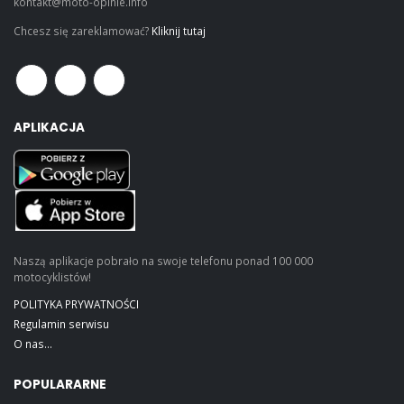
kontakt@moto-opinie.info
Chcesz się zareklamować?
Kliknij tutaj
APLIKACJA
Naszą aplikacje pobrało na swoje telefonu ponad 100 000
motocyklistów!
POLITYKA PRYWATNOŚCI
Regulamin serwisu
O nas...
POPULARARNE