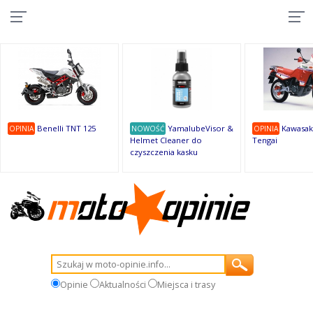
10
10
10
10
8
7
1
9
9
9
Benelli TNT 125
YamalubeVisor &
Kawasak
OPINIA
NOWOŚĆ
OPINIA
Helmet Cleaner do
Tengai
czyszczenia kasku
Opinie
Aktualności
Miejsca i trasy