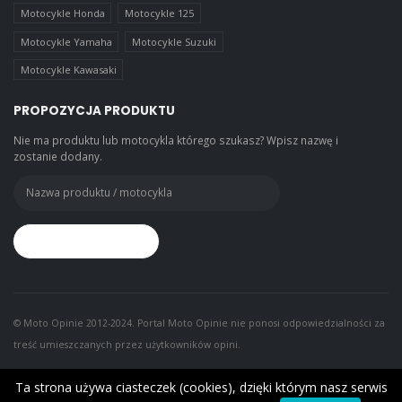
Motocykle Honda
Motocykle 125
Motocykle Yamaha
Motocykle Suzuki
Motocykle Kawasaki
PROPOZYCJA PRODUKTU
Nie ma produktu lub motocykla którego szukasz? Wpisz nazwę i
zostanie dodany.
© Moto Opinie 2012-2024. Portal Moto Opinie nie ponosi odpowiedzialności za
treść umieszczanych przez użytkowników opini.
Ta strona używa ciasteczek (cookies), dzięki którym nasz serwis