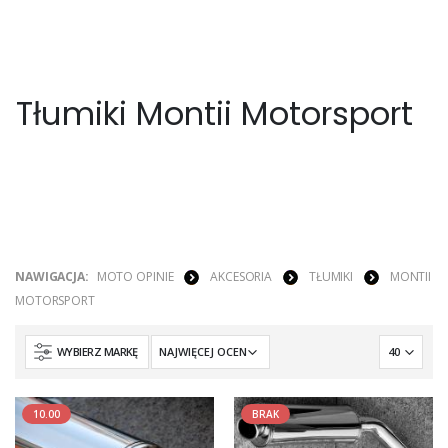
Tłumiki Montii Motorsport
NAWIGACJA:
MOTO OPINIE
AKCESORIA
TŁUMIKI
MONTII
MOTORSPORT
WYBIERZ MARKĘ
10.00
BRAK