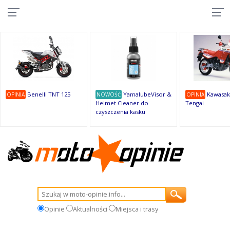
10
10
10
10
8
7
1
9
9
9
Benelli TNT 125
YamalubeVisor &
Kawasak
OPINIA
NOWOŚĆ
OPINIA
Helmet Cleaner do
Tengai
czyszczenia kasku
Opinie
Aktualności
Miejsca i trasy