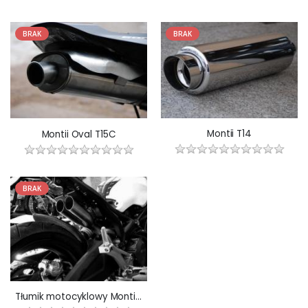
BRAK
BRAK
Montii T14
Montii Oval T15C
BRAK
Tłumik motocyklowy Montii T15I NEW