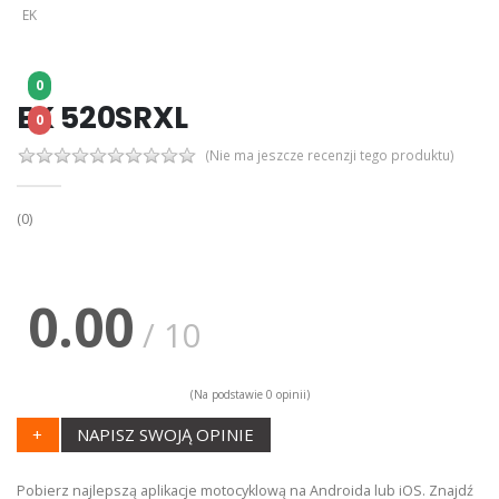
EK
0
EK 520SRXL
0
(Nie ma jeszcze recenzji tego produktu)
(0)
0.00
/ 10
(Na podstawie 0 opinii)
+
NAPISZ SWOJĄ OPINIE
Pobierz najlepszą aplikacje motocyklową na Androida lub iOS. Znajdź