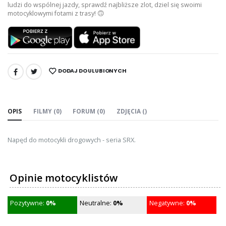
ludzi do wspólnej jazdy, sprawdź najbliższe zlot, dziel się swoimi
motocyklowymi fotami z trasy! 🙃
DODAJ DO ULUBIONYCH
UDOSTĘPNIJ:
OPIS
FILMY (0)
FORUM (0)
ZDJĘCIA ()
Napęd do motocykli drogowych - seria SRX.
Opinie motocyklistów
Pozytywne:
0%
Neutralne:
0%
Negatywne:
0%