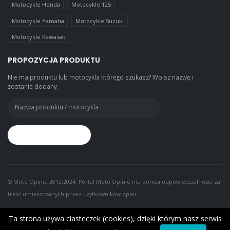
Motocykle Honda
Motocykle 125
Motocykle Yamaha
Motocykle Suzuki
Motocykle Kawasaki
PROPOZYCJA PRODUKTU
Nie ma produktu lub motocykla którego szukasz? Wpisz nazwę i
zostanie dodany.
© Moto Opinie 2012-2024. Portal Moto Opinie nie ponosi odpowiedzialności za
treść umieszczanych przez użytkowników opini.
Ta strona używa ciasteczek (cookies), dzięki którym nasz serwis