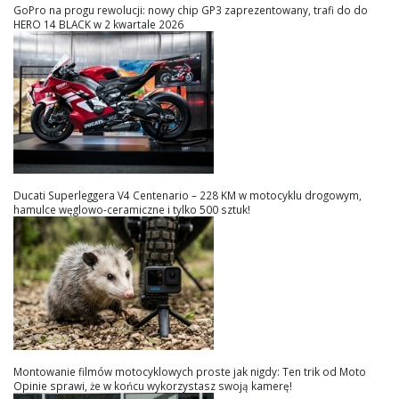
GoPro na progu rewolucji: nowy chip GP3 zaprezentowany, trafi do do
HERO 14 BLACK w 2 kwartale 2026
Ducati Superleggera V4 Centenario – 228 KM w motocyklu drogowym,
hamulce węglowo-ceramiczne i tylko 500 sztuk!
Montowanie filmów motocyklowych proste jak nigdy: Ten trik od Moto
Opinie sprawi, że w końcu wykorzystasz swoją kamerę!