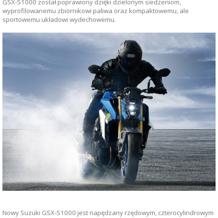
GSX-S1000 został poprawiony dzięki dzielonym siedzeniom,
wyprofilowanemu zbiornikowi paliwa oraz kompaktowemu, ale
sportowemu układowi wydechowemu.
Nowy Suzuki GSX-S1000 jest napędzany rzędowym, czterocylindrowym