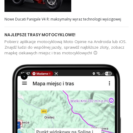
Nowe Ducati Panigale V4 R: maksymalny wyraz technologii wyścigowej
NAJLEPSZE TRASY MOTOCYKLOWE!
Pobierz aplikacje motocyklową Moto Opinie na Androida lub iOS.
Znajdź ludzi do wspólnej jazdy, sprawdź najbliższe zloty, zobacz
mapkę ciekawych miejsc i tras motocyklowych! 🙃