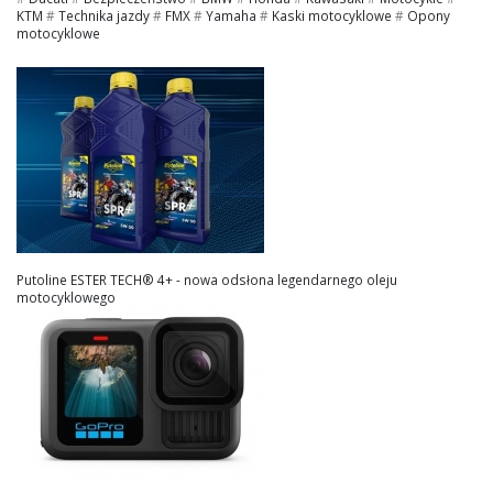
KTM
#
Technika jazdy
#
FMX
#
Yamaha
#
Kaski motocyklowe
#
Opony
motocyklowe
Putoline ESTER TECH® 4+ - nowa odsłona legendarnego oleju
motocyklowego