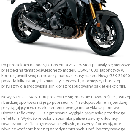
Po przeciekach na początku kwietnia 2021 w sieci pojawiły się pierwsze
przecieki na temat odświeżonego modelu GSX-S1000, Japończycy w
końcu ujawnili swój najnowszy motocykl klasy naked. Nowy GSX-S1000
posiada kilka istotnych zmian stylistycznych, mocniejszy i bardziej
przyjazny dla środowiska silnik oraz rozbudowany pakiet elektroniki.
Nowy Suzuki GSX-S1000 prezentuje się znacznie nowocześniej, ostrzej
i bardziej sportowo niż jego poprzednik. Prawdopodobnie najbardziej
przyciągającym wzrok elementem nowego motocykla są pionowo
ułożone reflektory LED z agresywnie wyglądającą maską przedniego
reflektora. Wydłużone osłony zbiornika paliwa i osłony chłodnicy
również podkreślają agresywną stylistykę maszyny. Sprawiają one
również wrażenie bardziej aerodynamicznych. Profil boczny nowego