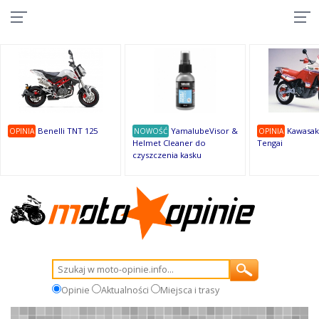
10
10
10
10
8
7
1
9
9
9
Benelli TNT 125
YamalubeVisor &
Kawasak
OPINIA
NOWOŚĆ
OPINIA
Helmet Cleaner do
Tengai
czyszczenia kasku
Opinie
Aktualności
Miejsca i trasy