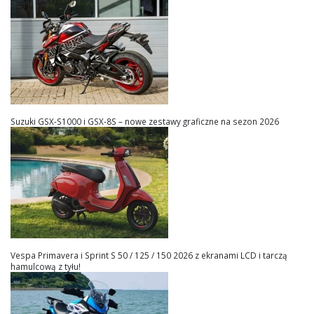
Suzuki GSX-S1000 i GSX-8S – nowe zestawy graficzne na sezon 2026
Vespa Primavera i Sprint S 50 / 125 / 150 2026 z ekranami LCD i tarczą
hamulcową z tyłu!