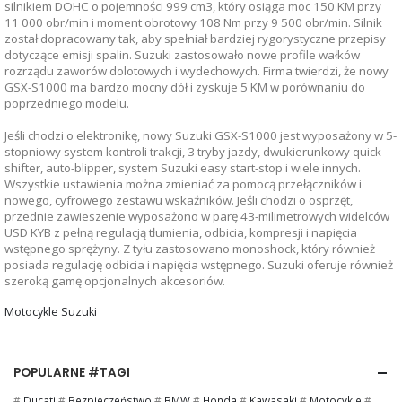
silnikiem DOHC o pojemności 999 cm3, który osiąga moc 150 KM przy
11 000 obr/min i moment obrotowy 108 Nm przy 9 500 obr/min. Silnik
został dopracowany tak, aby spełniał bardziej rygorystyczne przepisy
dotyczące emisji spalin. Suzuki zastosowało nowe profile wałków
rozrządu zaworów dolotowych i wydechowych. Firma twierdzi, że nowy
GSX-S1000 ma bardzo mocny dół i zyskuje 5 KM w porównaniu do
poprzedniego modelu.
Jeśli chodzi o elektronikę, nowy Suzuki GSX-S1000 jest wyposażony w 5-
stopniowy system kontroli trakcji, 3 tryby jazdy, dwukierunkowy quick-
shifter, auto-blipper, system Suzuki easy start-stop i wiele innych.
Wszystkie ustawienia można zmieniać za pomocą przełączników i
nowego, cyfrowego zestawu wskaźników. Jeśli chodzi o osprzęt,
przednie zawieszenie wyposażono w parę 43-milimetrowych widelców
USD KYB z pełną regulacją tłumienia, odbicia, kompresji i napięcia
wstępnego sprężyny. Z tyłu zastosowano monoshock, który również
posiada regulację odbicia i napięcia wstępnego. Suzuki oferuje również
szeroką gamę opcjonalnych akcesoriów.
Motocykle Suzuki
POPULARNE #TAGI
#
Ducati
#
Bezpieczeństwo
#
BMW
#
Honda
#
Kawasaki
#
Motocykle
#