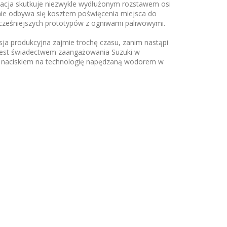
aptacja skutkuje niezwykle wydłużonym rozstawem osi
nie odbywa się kosztem poświęcenia miejsca do
cześniejszych prototypów z ogniwami paliwowymi.
ja produkcyjna zajmie trochę czasu, zanim nastąpi
w jest świadectwem zaangażowania Suzuki w
 z naciskiem na technologię napędzaną wodorem w