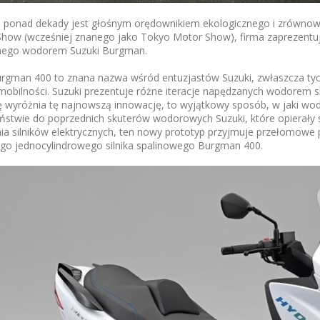
d ponad dekady jest głośnym orędownikiem ekologicznego i zrównow
 Show (wcześniej znanego jako Tokyo Motor Show), firma zaprezentu
nego wodorem Suzuki Burgman.
urgman 400 to znana nazwa wśród entuzjastów Suzuki, zwłaszcza ty
 mobilności. Suzuki prezentuje różne iteracje napędzanych wodorem 
 wyróżnia tę najnowszą innowację, to wyjątkowy sposób, w jaki wodó
eństwie do poprzednich skuterów wodorowych Suzuki, które opierał
ia silników elektrycznych, ten nowy prototyp przyjmuje przełomowe 
cego jednocylindrowego silnika spalinowego Burgman 400.