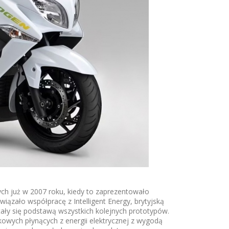
h już w 2007 roku, kiedy to zaprezentowało
ązało współpracę z Intelligent Energy, brytyjską
ały się podstawą wszystkich kolejnych prototypów.
kowych płynących z energii elektrycznej z wygodą