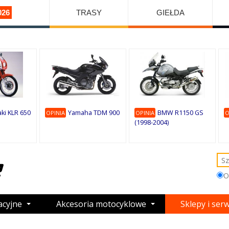
026
TRASY
GIEŁDA
ki KLR 650
Yamaha TDM 900
BMW R1150 GS
OPINIA
OPINIA
O
(1998-2004)
O
acyjne
Akcesoria motocyklowe
Sklepy i ser