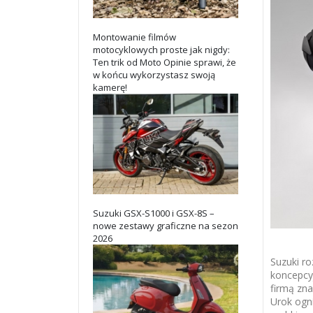
Montowanie filmów
motocyklowych proste jak nigdy:
Ten trik od Moto Opinie sprawi, że
w końcu wykorzystasz swoją
kamerę!
Suzuki GSX-S1000 i GSX-8S –
nowe zestawy graficzne na sezon
2026
Suzuki r
koncepcyj
firmą zn
Urok ogni