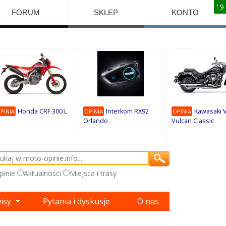
10
10
10
10
8
7
1
9
9
9
FORUM
SKLEP
KONTO
Honda CRF 300 L
Interkom RX92
Kawasaki 
PINIA
OPINIA
OPINIA
Orlando
Vulcan Classic
pinie
Aktualności
Miejsca i trasy
wisy
Pytania i dyskusje
O nas