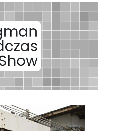
rgman
dczas
 Show