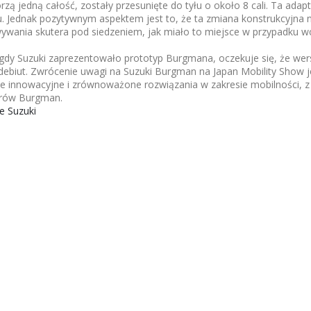
rzą jedną całość, zostały przesunięte do tyłu o około 8 cali. Ta ad
u. Jednak pozytywnym aspektem jest to, że ta zmiana konstrukcyjna 
ywania skutera pod siedzeniem, jak miało to miejsce w przypadku w
gdy Suzuki zaprezentowało prototyp Burgmana, oczekuje się, że wers
y debiut. Zwrócenie uwagi na Suzuki Burgman na Japan Mobility Sho
kie innowacyjne i zrównoważone rozwiązania w zakresie mobilności,
terów Burgman.
e Suzuki