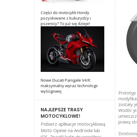
Części do motocykli Hondy
pozyskiwane z kukurydzy i
pszenicy? To już się dzieje!
Nowe Ducati Panigale V4 R:
maksymalny wyraz technologii
wyścigowej
Prototyp
modyfikac
zostały j
NAJLEPSZE TRASY
Wodór je
MOTOCYKLOWE!
umieszcz
prawą str
Pobierz aplikacje motocyklową
Moto Opinie na Androida lub
Dostosow
iOS. Znajdź ludzi do wspólnej