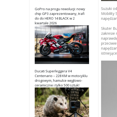
Suzuki o
GoPro na progu rewolucji: nowy
Mobility
chip GP3 zaprezentowany, trafi
napędza
do do HERO 14 BLACK w 2
kwartale 2026
Skuter B
zakresie
naprawdę
przeciwi
napędzan
istnieją
Ducati Superleggera V4
Centenario – 228 KM w motocyklu
drogowym, hamulce węglowo-
ceramiczne i tylko 500 sztuk!