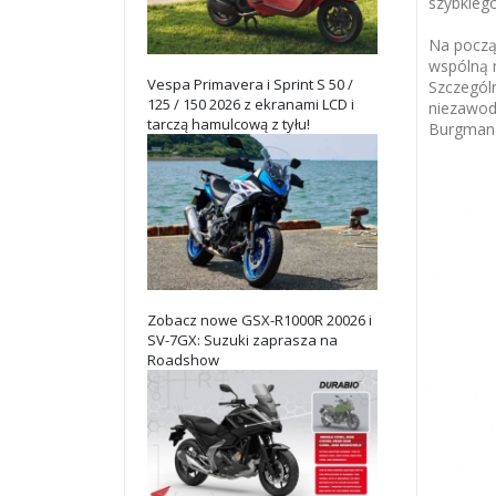
szybkieg
Na począ
wspólną 
Vespa Primavera i Sprint S 50 /
Szczególn
125 / 150 2026 z ekranami LCD i
niezawod
tarczą hamulcową z tyłu!
Burgman 
Zobacz nowe GSX-R1000R 20026 i
SV-7GX: Suzuki zaprasza na
Roadshow