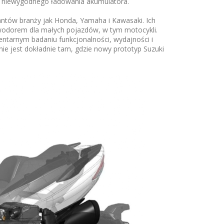
to niewygodnego ładowania akumulatora.
antów branży jak Honda, Yamaha i Kawasaki. Ich
h wodorem dla małych pojazdów, w tym motocykli.
entarnym badaniu funkcjonalności, wydajności i
e jest dokładnie tam, gdzie nowy prototyp Suzuki