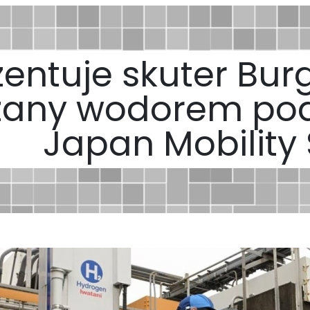
zentuje skuter Bu
any wodorem po
Japan Mobility