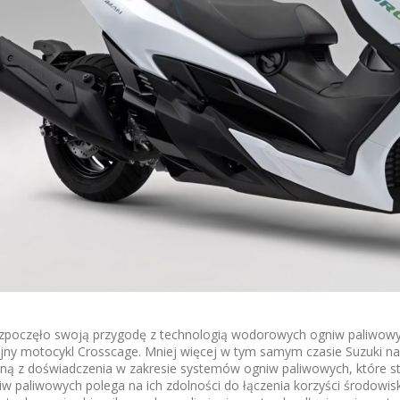
ozpoczęło swoją przygodę z technologią wodorowych ogniw paliwowyc
ny motocykl Crosscage. Mniej więcej w tym samym czasie Suzuki nawi
aną z doświadczenia w zakresie systemów ogniw paliwowych, które st
w paliwowych polega na ich zdolności do łączenia korzyści środowis