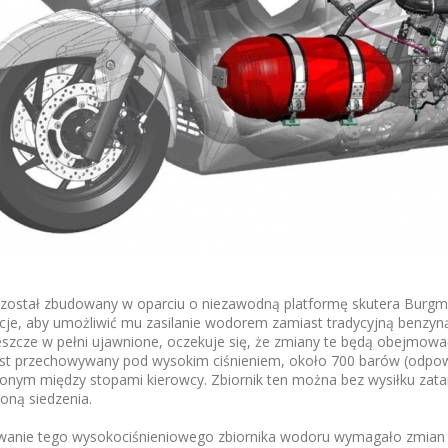
 został zbudowany w oparciu o niezawodną platformę skutera Burgm
je, aby umożliwić mu zasilanie wodorem zamiast tradycyjną benzyną.
eszcze w pełni ujawnione, oczekuje się, że zmiany te będą obejmować 
st przechowywany pod wysokim ciśnieniem, około 700 barów (odpowie
onym między stopami kierowcy. Zbiornik ten można bez wysiłku za
oną siedzenia.
anie tego wysokociśnieniowego zbiornika wodoru wymagało zmian kon