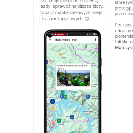
które two
jazdy, sprawdź najbliższe zloty,
prototyp
zobacz mapkę ciekawych miejsc
przechow
i tras motocyklowych! 🙃
Podczas 
oficjaln
pioniers
linii sku
Motocykl