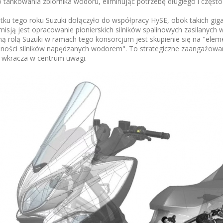
o tankowania zbiornika wodoru, eliminując potrzebę długiego i częs
tku tego roku Suzuki dołączyło do współpracy HySE, obok takich gig
misją jest opracowanie pionierskich silników spalinowych zasilanyc
ą rolą Suzuki w ramach tego konsorcjum jest skupienie się na "elem
ności silników napędzanych wodorem". To strategiczne zaangażowani
wkracza w centrum uwagi.