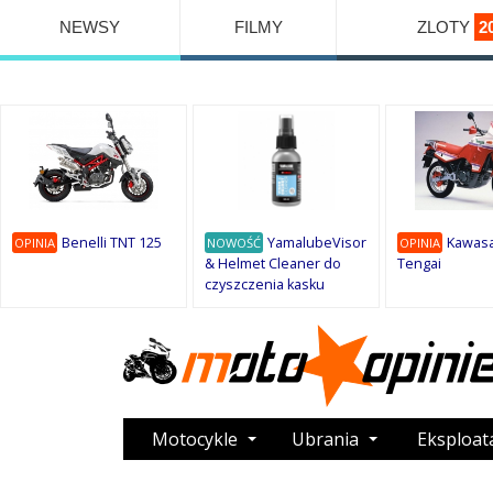
NEWSY
FILMY
ZLOTY
2
Benelli TNT 125
YamalubeVisor
Kawasa
OPINIA
NOWOŚĆ
OPINIA
& Helmet Cleaner do
Tengai
czyszczenia kasku
Motocykle
Ubrania
Eksploat